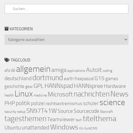
KATEGORIEN
Kategorien
TAGCLOUD
allgemein
ai
amiga
AutoIt
afd
applications
coding
dortmund
deutschland
G15
earth
freepascal
games
GPL
HANNspad
HANNspree
Hardware
geschichte
gew
Linux
nachrichten
News
Microsoft
health
medicine
science
PHP
politik
polizei
schüler
rechtsextremismus
SN97T41W
Source
Sourcecode
security
setup
Starcraft
titelthema
tagesthemen
Teamviewer
tech
Windows
Ubuntu
unattended
XG-GuildCMS