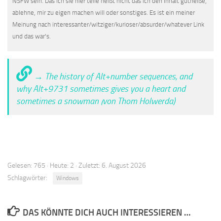
NSFW sein. Das ich sie hier teile heißt nicht das ich den Inhalt gutheiße,
ablehne, mir zu eigen machen will oder sonstiges. Es ist ein meiner
Meinung nach interessanter/witziger/kurioser/absurder/whatever Link
und das war's.
→ The history of Alt+number sequences, and
why Alt+9731 sometimes gives you a heart and
sometimes a snowman (von Thom Holwerda)
Gelesen: 765 · Heute: 2 · Zuletzt: 6. August 2026
Schlagwörter:
Windows
DAS KÖNNTE DICH AUCH INTERESSIEREN …