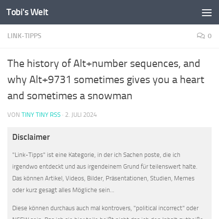
Tobi's Welt
Zum Inhalt springen
LINK-TIPPS
0
The history of Alt+number sequences, and
why Alt+9731 sometimes gives you a heart
and sometimes a snowman
VON
TINY TINY RSS
·
2. JULI 2024
Disclaimer
"Link-Tipps" ist eine Kategorie, in der ich Sachen poste, die ich
irgendwo entdeckt und aus irgendeinem Grund für teilenswert halte.
Das können Artikel, Videos, Bilder, Präsentationen, Studien, Memes
oder kurz gesagt alles Mögliche sein...
Diese können durchaus auch mal kontrovers, "political incorrect" oder