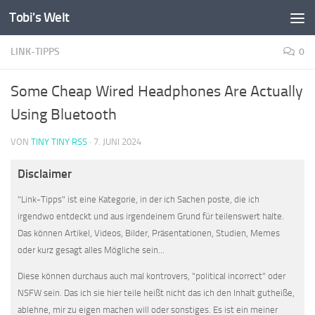
Tobi's Welt
Zum Inhalt springen
LINK-TIPPS
0
Some Cheap Wired Headphones Are Actually
Using Bluetooth
VON
TINY TINY RSS
·
7. JUNI 2024
Disclaimer
"Link-Tipps" ist eine Kategorie, in der ich Sachen poste, die ich
irgendwo entdeckt und aus irgendeinem Grund für teilenswert halte.
Das können Artikel, Videos, Bilder, Präsentationen, Studien, Memes
oder kurz gesagt alles Mögliche sein...
Diese können durchaus auch mal kontrovers, "political incorrect" oder
NSFW sein. Das ich sie hier teile heißt nicht das ich den Inhalt gutheiße,
ablehne, mir zu eigen machen will oder sonstiges. Es ist ein meiner