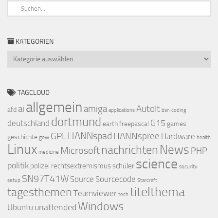
KATEGORIEN
Kategorien
TAGCLOUD
allgemein
ai
amiga
AutoIt
afd
applications
bsn
coding
dortmund
G15
deutschland
earth
freepascal
games
HANNspad
GPL
HANNspree
Hardware
geschichte
gew
health
Linux
nachrichten
News
Microsoft
PHP
medicine
science
politik
polizei
rechtsextremismus
schüler
security
SN97T41W
Source
Sourcecode
setup
Starcraft
titelthema
tagesthemen
Teamviewer
tech
Windows
unattended
Ubuntu