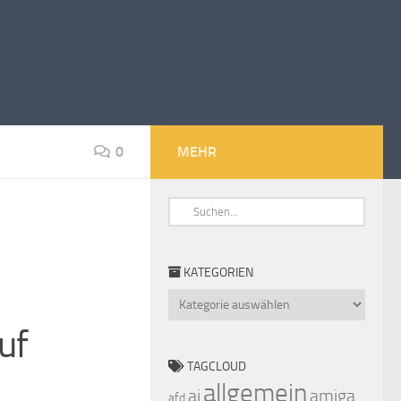
0
MEHR
KATEGORIEN
Kategorien
uf
TAGCLOUD
allgemein
ai
amiga
afd