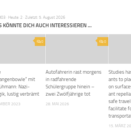
03 · Heute: 2 · Zuletzt: 5. August 2026
S KÖNNTE DICH AUCH INTERESSIEREN …
0
0
e
Autofahrerin rast morgens
Studies ha
angenbowle“ mit
in radfahrende
ants to pla
ühmann: Nazi-
Schülergruppe hinein –
on surface
ik, lustig verbrämt
zwei Zwölfjährige tot
ant repell
safe travel
EMBER 2023
28. MAI 2026
facilitate 
transporta
15. MÄRZ 2