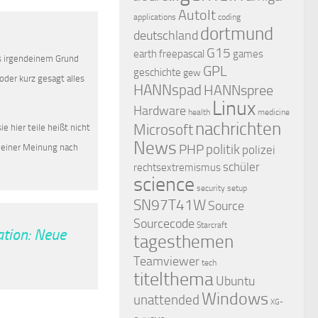
AutoIt
applications
coding
dortmund
deutschland
G15
earth
freepascal
games
us irgendeinem Grund
GPL
geschichte
gew
oder kurz gesagt alles
HANNspad
HANNspree
Linux
Hardware
health
medicine
nachrichten
Microsoft
e hier teile heißt nicht
News
 meiner Meinung nach
PHP
politik
polizei
schüler
rechtsextremismus
science
security
setup
SN97T41W
Source
Sourcecode
Starcraft
ation: Neue
tagesthemen
Teamviewer
tech
titelthema
Ubuntu
Windows
unattended
XG-