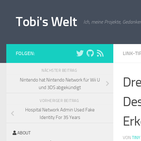
Zum Inhalt springen
Tobi's Welt
Ich, meine Projekte, Gedanken
FOLGEN:
LINK-TI
NÄCHSTER BEITRAG
Dre
Nintendo hat Nintendo Network für Wii U
und 3DS abgekündigt
Des
VORHERIGER BEITRAG
Hospital Network Admin Used Fake
Erk
Identity For 35 Years
ABOUT
VON
TINY