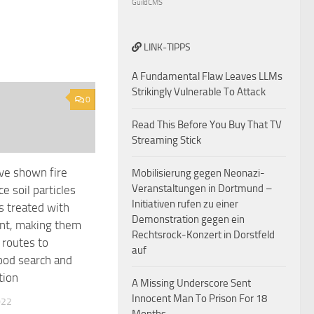
GuildCMS
LINK-TIPPS
A Fundamental Flaw Leaves LLMs
Strikingly Vulnerable To Attack
0
Read This Before You Buy That TV
Streaming Stick
ve shown fire
Mobilisierung gegen Neonazi-
Veranstaltungen in Dortmund –
ce soil particles
Initiativen rufen zu einer
s treated with
Demonstration gegen ein
ant, making them
Rechtsrock-Konzert in Dorstfeld
 routes to
auf
food search and
tion
A Missing Underscore Sent
Innocent Man To Prison For 18
022