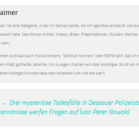
laimer
pps" ist eine Kategorie, in der ich Sachen poste, die ich irgendwo entdeckt und a
enswert halte. Das können Artikel, Videos, Bilder, Präsentationen, Studien, Memes 
 sein...
nnen durchaus auch mal kontrovers, "political incorrect" oder NSFW sein. Das ich si
den Inhalt gutheiße, ablehne, mir zu eigen machen will oder sonstiges. Es ist ein
anter/witziger/kurioser/absurder/whatever Link und das war's.
→ Drei mysteriöse Todesfälle in Dessauer Polizeist
kenntnisse werfen Fragen auf (von Peter Nowak)