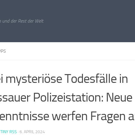
 und der Rest der Welt.
PPS
i mysteriöse Todesfälle in
sauer Polizeistation: Neue
enntnisse werfen Fragen a
 TINY RSS
·
6. APRIL 2024