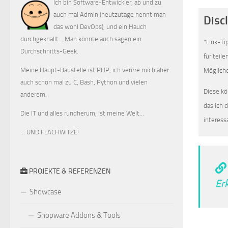
Ich bin Software-Entwickler, ab und zu
auch mal Admin (heutzutage nennt man
Disc
das wohl DevOps), und ein Hauch
durchgeknallt... Man könnte auch sagen ein
"Link-Ti
Durchschnitts-Geek.
für teil
Meine Haupt-Baustelle ist PHP, ich verirre mich aber
Mögliche
auch schon mal zu C, Bash, Python und vielen
Diese kö
anderem.
das ich 
Die IT und alles rundherum, ist meine Welt...
interess
… UND FLACHWITZE!
PROJEKTE & REFERENZEN
Er
Showcase
Shopware Addons & Tools