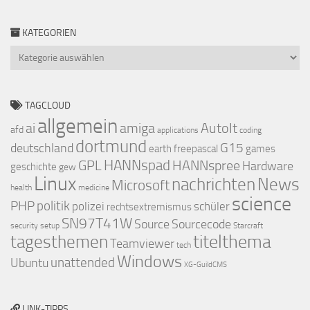
KATEGORIEN
Kategorien
TAGCLOUD
allgemein
ai
amiga
AutoIt
afd
applications
coding
dortmund
deutschland
G15
earth
freepascal
games
GPL
HANNspad
HANNspree
Hardware
geschichte
gew
Linux
nachrichten
News
Microsoft
health
medicine
science
PHP
politik
polizei
schüler
rechtsextremismus
SN97T41W
Source
Sourcecode
security
setup
Starcraft
titelthema
tagesthemen
Teamviewer
tech
Windows
Ubuntu
unattended
XG-GuildCMS
LINK-TIPPS