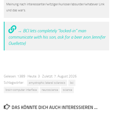
Meinung nach interessanter/witziger/kurioser/absurder/whatever Link
und das war's.
→ BCI lets completely “locked-in” man
communicate with his son, ask for a beer (von Jennifer
Ouellette)
Gelesen: 1389 · Heute: 3 · Zuletzt: 7. August 2026
Schlagwörter:
amyotrophic lateral sclerosis
bci
brain-computer interface
neuroscience
science
DAS KÖNNTE DICH AUCH INTERESSIEREN …