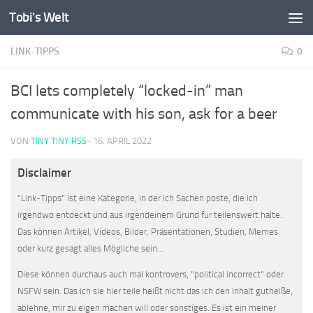
Tobi's Welt
Zum Inhalt springen
LINK-TIPPS
0
BCI lets completely “locked-in” man
communicate with his son, ask for a beer
VON
TINY TINY RSS
·
16. APRIL 2022
Disclaimer
"Link-Tipps" ist eine Kategorie, in der ich Sachen poste, die ich
irgendwo entdeckt und aus irgendeinem Grund für teilenswert halte.
Das können Artikel, Videos, Bilder, Präsentationen, Studien, Memes
oder kurz gesagt alles Mögliche sein...
Diese können durchaus auch mal kontrovers, "political incorrect" oder
NSFW sein. Das ich sie hier teile heißt nicht das ich den Inhalt gutheiße,
ablehne, mir zu eigen machen will oder sonstiges. Es ist ein meiner