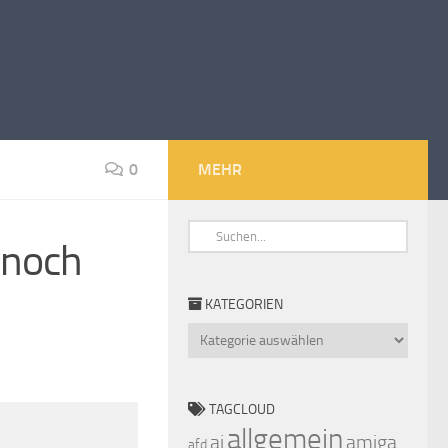
0
MEHR
d noch
KATEGORIEN
Kategorien
TAGCLOUD
allgemein
ai
amiga
afd