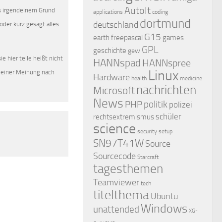
AutoIt
us irgendeinem Grund
applications
coding
dortmund
deutschland
oder kurz gesagt alles
G15
earth
freepascal
games
GPL
geschichte
gew
e hier teile heißt nicht
HANNspad
HANNspree
Linux
 meiner Meinung nach
Hardware
health
medicine
nachrichten
Microsoft
News
PHP
politik
polizei
schüler
rechtsextremismus
science
security
setup
SN97T41W
Source
Sourcecode
Starcraft
tagesthemen
Teamviewer
tech
titelthema
Ubuntu
Windows
unattended
XG-