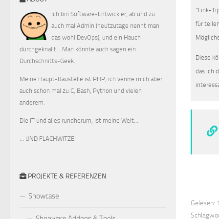
"Link-Ti
Ich bin Software-Entwickler, ab und zu
für teil
auch mal Admin (heutzutage nennt man
Mögliche
das wohl DevOps), und ein Hauch
durchgeknallt... Man könnte auch sagen ein
Diese kö
Durchschnitts-Geek.
das ich 
Meine Haupt-Baustelle ist PHP, ich verirre mich aber
interess
auch schon mal zu C, Bash, Python und vielen
anderem.
Die IT und alles rundherum, ist meine Welt...
… UND FLACHWITZE!
PROJEKTE & REFERENZEN
Showcase
Gelesen: 1
Schlagwör
Shopware Addons & Tools