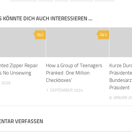
S KÖNNTE DICH AUCH INTERESSIEREN …
0
0
nted Zipper Repair
How a Group of Teenagers
Kurze Dur
s No Unsewing
Pranked ‚One Million
Präsidente
Checkboxes‘
Bundesär
 2026
Präsident
1. SEPTEMBER 2024
8. JANUAR 2
NTAR VERFASSEN