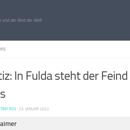
 und der Rest der Welt.
PPS
tiz: In Fulda steht der Fein
ks
 TINY RSS
·
23. JANUAR 2022
laimer