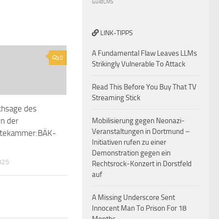
GuildCMS
LINK-TIPPS
A Fundamental Flaw Leaves LLMs
0
Strikingly Vulnerable To Attack
Read This Before You Buy That TV
Streaming Stick
chsage des
n der
Mobilisierung gegen Neonazi-
Veranstaltungen in Dortmund –
ztekammer:BÄK-
Initiativen rufen zu einer
Demonstration gegen ein
025
Rechtsrock-Konzert in Dorstfeld
auf
A Missing Underscore Sent
Innocent Man To Prison For 18