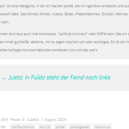
pps" ist eine Kategorie, in der ich Sachen poste, die ich irgendwo entdeckt und a
enswert halte. Das können Artikel, Videos, Bilder, Präsentationen, Studien, Memes 
 sein...
nnen durchaus auch mal kontrovers, "political incorrect" oder NSFW sein. Das ich si
den Inhalt gutheiße, ablehne, mir zu eigen machen will oder sonstiges. Es ist ein
anter/witziger/kurioser/absurder/whatever Link und das war's.
→ Justiz: In Fulda steht der Feind noch links
359 · Heute: 3 · Zuletzt: 7. August 2026
ter:
antifaschismus
nsu 2.0
polizei
polizeigewalt
rassismus