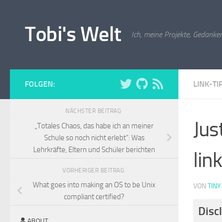
Zum Inhalt springen
Tobi's Welt
Ich, meine Projekte, Gedanken
FOLGEN:
LINK-TI
NÄCHSTER BEITRAG
Jus
„Totales Chaos, das habe ich an meiner
Schule so noch nicht erlebt“: Was
Lehrkräfte, Eltern und Schüler berichten
lin
VORHERIGER BEITRAG
What goes into making an OS to be Unix
VON
TINY
compliant certified?
Disc
ABOUT