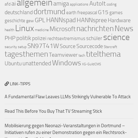
allgemein
ai
amiga
AutoIt
afd
applications
coding
dortmund
deutschland
G15
earth
freepascal
games
GPL
HANNspad
HANNspree
Hardware
geschichte
gew
Linux
nachrichten
News
Microsoft
health
medicine
science
PHP
politik
polizei
schüler
rechtsextremismus
SN97T41W
Source
Sourcecode
security
setup
Starcraft
titelthema
tagesthemen
Teamviewer
tech
Windows
Ubuntu
unattended
XG-GuildCMS
LINK-TIPPS
A Fundamental Flaw Leaves LLMs Strikingly Vulnerable To Attack
Read This Before You Buy That TV Streaming Stick
Mobilisierung gegen Neonazi-Veranstaltungen in Dortmund –
Initiativen rufen zu einer Demonstration gegen ein Rechtsrock-