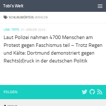
Tobi's Welt
Zum Inhalt springen
SCHLAGWÖRTER:
WAHLEN
LINK-TIPPS
31. JANUAR 2025
Laut Polizei nahmen 4700 Menschen am
Protest gegen Faschismus teil – Trotz Regen
und Kälte: Dortmund demonstriert gegen
Rechts(d)ruck in der deutschen Politik
FOLGEN: