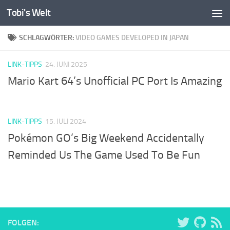
Tobi's Welt
Zum Inhalt springen
SCHLAGWÖRTER:
VIDEO GAMES DEVELOPED IN JAPAN
LINK-TIPPS
24. JUNI 2025
Mario Kart 64’s Unofficial PC Port Is Amazing
LINK-TIPPS
15. JULI 2024
Pokémon GO’s Big Weekend Accidentally
Reminded Us The Game Used To Be Fun
FOLGEN: