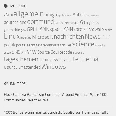
TAGCLOUD
allgemein
ai
amiga
AutoIt
afd
applications
bsn
coding
dortmund
G15
deutschland
earth
freepascal
games
HANNspad
GPL
HANNspree
Hardware
geschichte
gew
health
Linux
nachrichten
News
Microsoft
PHP
medicine
science
politik
polizei
rechtsextremismus
schüler
security
SN97T41W
Source
Sourcecode
setup
Starcraft
titelthema
tagesthemen
Teamviewer
tech
Windows
unattended
Ubuntu
LINK-TIPPS
Flock Camera Vandalism Continues Around America, While 100
Communities Reject ALPRs
100% Bonus, wenn man es durch die Straße von Hormus schafft!