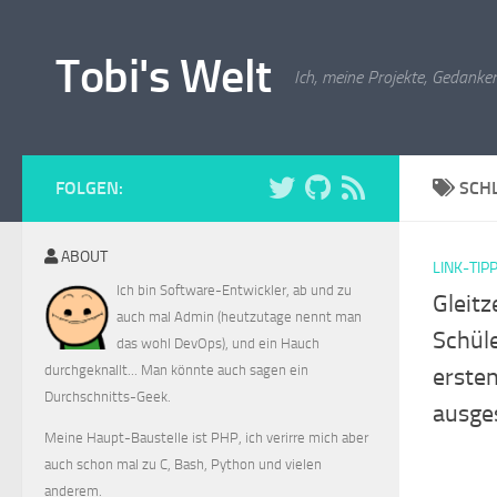
Zum Inhalt springen
Tobi's Welt
Ich, meine Projekte, Gedanken
FOLGEN:
SCH
ABOUT
LINK-TIP
Ich bin Software-Entwickler, ab und zu
Gleitz
auch mal Admin (heutzutage nennt man
Schül
das wohl DevOps), und ein Hauch
durchgeknallt... Man könnte auch sagen ein
ersten
Durchschnitts-Geek.
ausge
Meine Haupt-Baustelle ist PHP, ich verirre mich aber
auch schon mal zu C, Bash, Python und vielen
anderem.