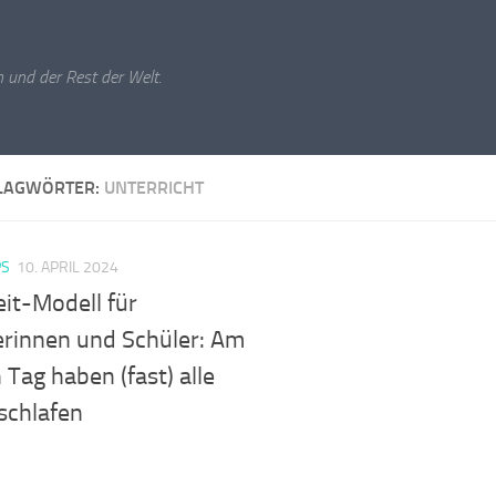
 und der Rest der Welt.
LAGWÖRTER:
UNTERRICHT
PS
10. APRIL 2024
eit-Modell für
erinnen und Schüler: Am
 Tag haben (fast) alle
schlafen