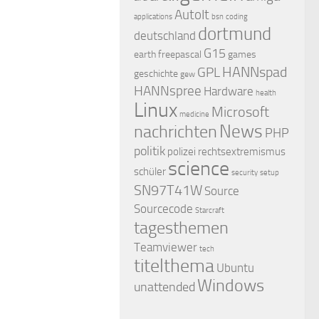
AutoIt
applications
bsn
coding
dortmund
deutschland
G15
earth
freepascal
games
HANNspad
GPL
geschichte
gew
HANNspree
Hardware
health
Linux
Microsoft
medicine
nachrichten
News
PHP
politik
polizei
rechtsextremismus
science
schüler
security
setup
SN97T41W
Source
Sourcecode
Starcraft
tagesthemen
Teamviewer
tech
titelthema
Ubuntu
Windows
unattended