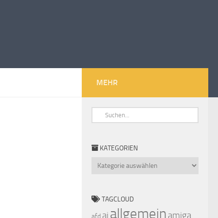
MEHR
KATEGORIEN
Kategorien
TAGCLOUD
allgemein
ai
amiga
afd