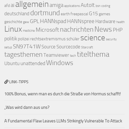
allgemein
ai
amiga
AutoIt
afd
applications
bsn
coding
dortmund
G15
deutschland
earth
freepascal
games
HANNspad
GPL
HANNspree
Hardware
geschichte
gew
health
Linux
nachrichten
News
Microsoft
PHP
medicine
science
politik
polizei
rechtsextremismus
schüler
security
SN97T41W
Source
Sourcecode
setup
Starcraft
titelthema
tagesthemen
Teamviewer
tech
Windows
unattended
Ubuntu
LINK-TIPPS
100% Bonus, wenn man es durch die Straße von Hormus schafft!
„Was wird dann aus uns?
A Fundamental Flaw Leaves LLMs Strikingly Vulnerable To Attack