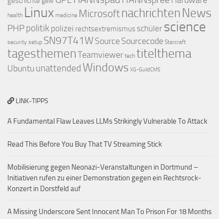
Hardware
geschichte
gew
Linux
nachrichten
News
Microsoft
health
medicine
science
PHP
politik
polizei
schüler
rechtsextremismus
SN97T41W
Source
Sourcecode
security
setup
Starcraft
titelthema
tagesthemen
Teamviewer
tech
Windows
Ubuntu
unattended
XG-GuildCMS
LINK-TIPPS
A Fundamental Flaw Leaves LLMs Strikingly Vulnerable To Attack
Read This Before You Buy That TV Streaming Stick
Mobilisierung gegen Neonazi-Veranstaltungen in Dortmund –
Initiativen rufen zu einer Demonstration gegen ein Rechtsrock-
Konzert in Dorstfeld auf
A Missing Underscore Sent Innocent Man To Prison For 18 Months