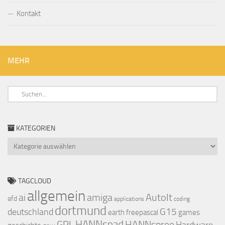
Kontakt
MEHR
KATEGORIEN
Kategorien
TAGCLOUD
allgemein
ai
amiga
AutoIt
afd
applications
coding
dortmund
deutschland
G15
earth
freepascal
games
GPL
HANNspad
HANNspree