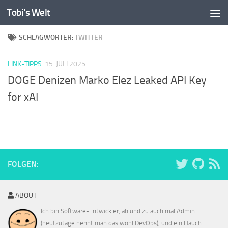
Tobi's Welt
Zum Inhalt springen
SCHLAGWÖRTER:
TWITTER
LINK-TIPPS
15. JULI 2025
DOGE Denizen Marko Elez Leaked API Key
for xAI
FOLGEN:
ABOUT
Ich bin Software-Entwickler, ab und zu auch mal Admin
(heutzutage nennt man das wohl DevOps), und ein Hauch