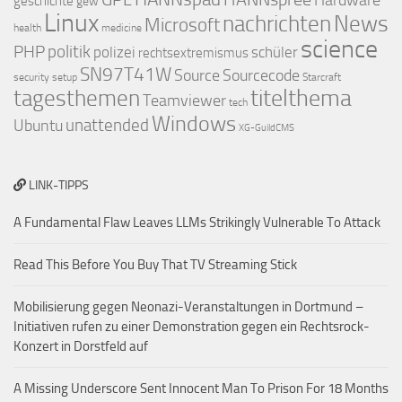
Hardware
geschichte
gew
Linux
nachrichten
News
Microsoft
health
medicine
science
PHP
politik
polizei
schüler
rechtsextremismus
SN97T41W
Source
Sourcecode
security
setup
Starcraft
titelthema
tagesthemen
Teamviewer
tech
Windows
Ubuntu
unattended
XG-GuildCMS
LINK-TIPPS
A Fundamental Flaw Leaves LLMs Strikingly Vulnerable To Attack
Read This Before You Buy That TV Streaming Stick
Mobilisierung gegen Neonazi-Veranstaltungen in Dortmund –
Initiativen rufen zu einer Demonstration gegen ein Rechtsrock-
Konzert in Dorstfeld auf
A Missing Underscore Sent Innocent Man To Prison For 18 Months