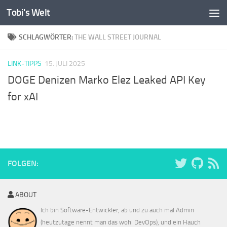
Tobi's Welt
Zum Inhalt springen
SCHLAGWÖRTER:
THE WALL STREET JOURNAL
LINK-TIPPS
15. JULI 2025
DOGE Denizen Marko Elez Leaked API Key
for xAI
FOLGEN:
ABOUT
Ich bin Software-Entwickler, ab und zu auch mal Admin
(heutzutage nennt man das wohl DevOps), und ein Hauch