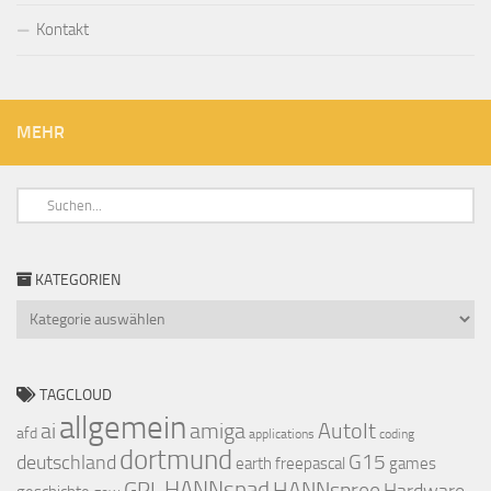
Kontakt
MEHR
KATEGORIEN
Kategorien
TAGCLOUD
allgemein
ai
amiga
AutoIt
afd
applications
coding
dortmund
deutschland
G15
earth
freepascal
games
GPL
HANNspad
HANNspree