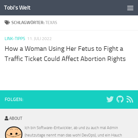
Tobi's Welt
Zum Inhalt springen
SCHLAGWÖRTER:
TEXAS
LINK-TIPPS
11. JULI 2022
How a Woman Using Her Fetus to Fight a
Traffic Ticket Could Affect Abortion Rights
FOLGEN:
ABOUT
Ich bin Software-Entwickler, ab und zu auch mal Admin
(heutzutage nennt man das wohl DevOps), und ein Hauch