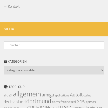
Kontakt
MEHR
KATEGORIEN
Kategorien
TAGCLOUD
allgemein
ai
amiga
AutoIt
afd
applications
coding
dortmund
deutschland
G15
earth
freepascal
games
GPL
HANNspad
HANNspree