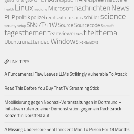
Hardware
geschichte
gew
Linux
nachrichten
News
Microsoft
health
medicine
science
PHP
politik
polizei
schüler
rechtsextremismus
SN97T41W
Source
Sourcecode
security
setup
Starcraft
titelthema
tagesthemen
Teamviewer
tech
Windows
Ubuntu
unattended
XG-GuildCMS
LINK-TIPPS
A Fundamental Flaw Leaves LLMs Strikingly Vulnerable To Attack
Read This Before You Buy That TV Streaming Stick
Mobilisierung gegen Neonazi-Veranstaltungen in Dortmund –
Initiativen rufen zu einer Demonstration gegen ein Rechtsrock-
Konzert in Dorstfeld auf
A Missing Underscore Sent Innocent Man To Prison For 18 Months