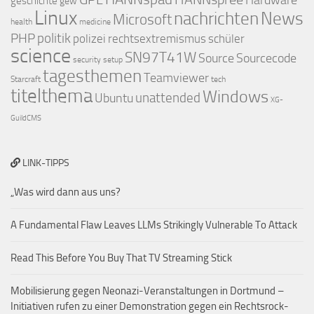
Hardware
geschichte
gew
Linux
nachrichten
News
Microsoft
health
medicine
PHP
politik
polizei
rechtsextremismus
schüler
science
SN97T41W
Source
Sourcecode
security
setup
tagesthemen
Teamviewer
Starcraft
tech
titelthema
Windows
Ubuntu
unattended
XG-
GuildCMS
LINK-TIPPS
„Was wird dann aus uns?
A Fundamental Flaw Leaves LLMs Strikingly Vulnerable To Attack
Read This Before You Buy That TV Streaming Stick
Mobilisierung gegen Neonazi-Veranstaltungen in Dortmund –
Initiativen rufen zu einer Demonstration gegen ein Rechtsrock-