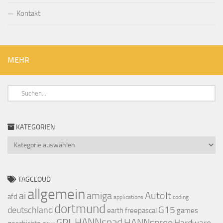
Kontakt
MEHR
KATEGORIEN
Kategorien
TAGCLOUD
allgemein
ai
amiga
AutoIt
afd
applications
coding
dortmund
deutschland
G15
earth
freepascal
games
GPL
HANNspad
HANNspree