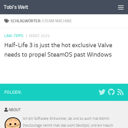
Tobi's Welt
Zum Inhalt springen
SCHLAGWÖRTER:
STEAM MACHINE
LINK-TIPPS
1. MÄRZ 2025
Half-Life 3 is just the hot exclusive Valve
needs to propel SteamOS past Windows
FOLGEN:
ABOUT
Ich bin Software-Entwickler, ab und zu auch mal Admin
(heutzutage nennt man das wohl DevOps), und ein Hauch