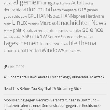
allgemein
ai
amiga
AutoIt
afd
applications
coding
dortmund
deutschland
G15
earth
freepascal
games
GPL
HANNspad
HANNspree
Hardware
geschichte
gew
Linux
nachrichten
News
Microsoft
health
medicine
science
PHP
politik
polizei
schüler
rechtsextremismus
SN97T41W
Source
Sourcecode
security
setup
Starcraft
titelthema
tagesthemen
Teamviewer
tech
Windows
Ubuntu
unattended
XG-GuildCMS
LINK-TIPPS
A Fundamental Flaw Leaves LLMs Strikingly Vulnerable To Attack
Read This Before You Buy That TV Streaming Stick
Mobilisierung gegen Neonazi-Veranstaltungen in Dortmund –
Initiativen rufen zu einer Demonstration gegen ein Rechtsrock-