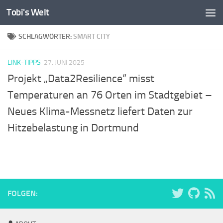
Tobi's Welt
Zum Inhalt springen
SCHLAGWÖRTER:
SMART CITY
LINK-TIPPS
27. JUNI 2025
Projekt „Data2Resilience“ misst
Temperaturen an 76 Orten im Stadtgebiet –
Neues Klima-Messnetz liefert Daten zur
Hitzebelastung in Dortmund
FOLGEN: