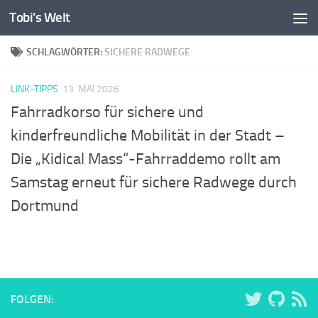
Tobi's Welt
Zum Inhalt springen
SCHLAGWÖRTER:
SICHERE RADWEGE
LINK-TIPPS
13. MAI 2026
Fahrradkorso für sichere und
kinderfreundliche Mobilität in der Stadt –
Die „Kidical Mass“-Fahrraddemo rollt am
Samstag erneut für sichere Radwege durch
Dortmund
FOLGEN: