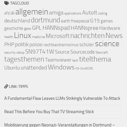
TAGCLOUD
allgemein
ai
amiga
AutoIt
afd
applications
coding
dortmund
deutschland
G15
earth
freepascal
games
GPL
HANNspad
HANNspree
Hardware
geschichte
gew
Linux
nachrichten
News
Microsoft
health
medicine
science
PHP
politik
polizei
schüler
rechtsextremismus
SN97T41W
Source
Sourcecode
security
setup
Starcraft
titelthema
tagesthemen
Teamviewer
tech
Windows
Ubuntu
unattended
XG-GuildCMS
LINK-TIPPS
A Fundamental Flaw Leaves LLMs Strikingly Vulnerable To Attack
Read This Before You Buy That TV Streaming Stick
Mobilisierung gegen Neonazi-Veranstaltungen in Dortmund –