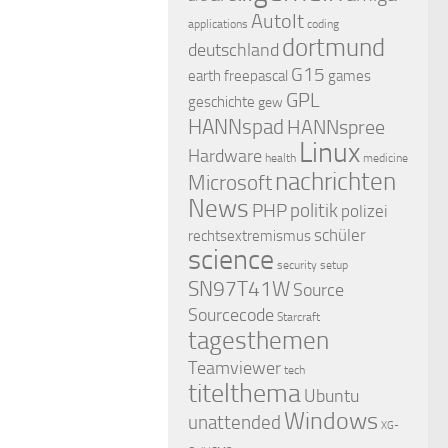
AutoIt
applications
coding
dortmund
deutschland
G15
earth
freepascal
games
GPL
geschichte
gew
HANNspad
HANNspree
Linux
Hardware
health
medicine
nachrichten
Microsoft
News
PHP
politik
polizei
schüler
rechtsextremismus
science
security
setup
SN97T41W
Source
Sourcecode
Starcraft
tagesthemen
Teamviewer
tech
titelthema
Ubuntu
Windows
unattended
XG-