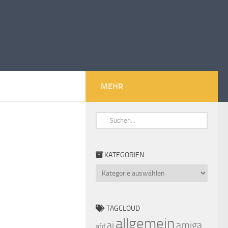
MEHR
KATEGORIEN
Kategorien
TAGCLOUD
allgemein
ai
amiga
afd