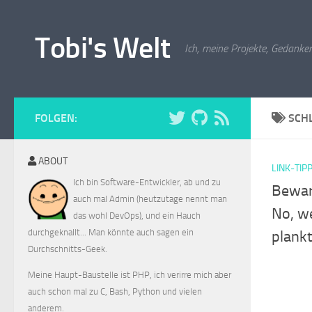
Zum Inhalt springen
Tobi's Welt
Ich, meine Projekte, Gedanken
FOLGEN:
SCH
ABOUT
LINK-TIP
Ich bin Software-Entwickler, ab und zu
Beware
auch mal Admin (heutzutage nennt man
No, we
das wohl DevOps), und ein Hauch
durchgeknallt... Man könnte auch sagen ein
plank
Durchschnitts-Geek.
Meine Haupt-Baustelle ist PHP, ich verirre mich aber
auch schon mal zu C, Bash, Python und vielen
anderem.