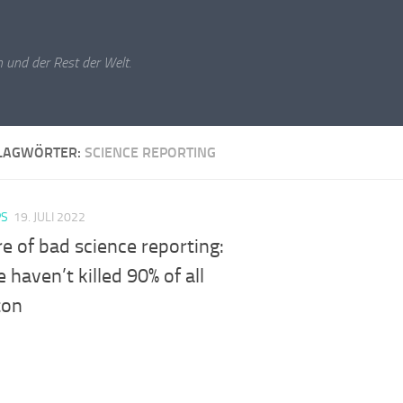
 und der Rest der Welt.
LAGWÖRTER:
SCIENCE REPORTING
PS
19. JULI 2022
 of bad science reporting:
 haven’t killed 90% of all
ton