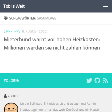
Tobi's Welt
Zum Inhalt springen
SCHLAGWÖRTER:
GASUMLAGE
LINK-TIPPS
8. AUGUST 2022
Mieterbund warnt vor hohen Heizkosten:
Millionen werden sie nicht zahlen können
FOLGEN:
ABOUT
Ich bin Software-Entwickler, ab und zu auch mal Admin
(heutzutage nennt man das wohl DevOps), und ein Hauch