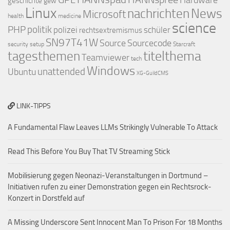
Hardware
geschichte
gew
Linux
nachrichten
News
Microsoft
health
medicine
science
PHP
politik
polizei
schüler
rechtsextremismus
SN97T41W
Source
Sourcecode
security
setup
Starcraft
titelthema
tagesthemen
Teamviewer
tech
Windows
Ubuntu
unattended
XG-GuildCMS
LINK-TIPPS
A Fundamental Flaw Leaves LLMs Strikingly Vulnerable To Attack
Read This Before You Buy That TV Streaming Stick
Mobilisierung gegen Neonazi-Veranstaltungen in Dortmund –
Initiativen rufen zu einer Demonstration gegen ein Rechtsrock-
Konzert in Dorstfeld auf
A Missing Underscore Sent Innocent Man To Prison For 18 Months