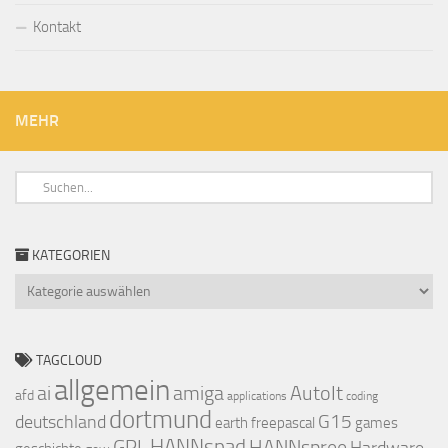
Kontakt
MEHR
KATEGORIEN
Kategorien
TAGCLOUD
allgemein
ai
amiga
AutoIt
afd
applications
coding
dortmund
deutschland
G15
earth
freepascal
games
GPL
HANNspad
HANNspree