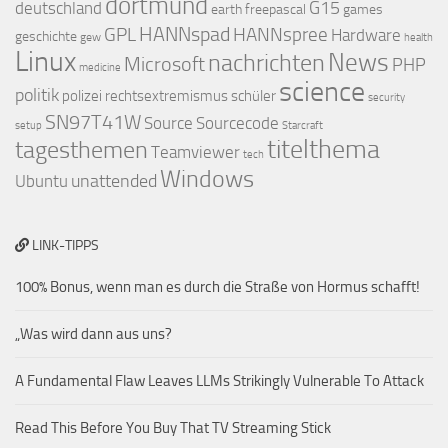
dortmund
G15
deutschland
earth
freepascal
games
HANNspad
GPL
HANNspree
Hardware
geschichte
gew
health
Linux
nachrichten
News
Microsoft
PHP
medicine
science
politik
polizei
rechtsextremismus
schüler
security
SN97T41W
Source
Sourcecode
setup
Starcraft
titelthema
tagesthemen
Teamviewer
tech
Windows
unattended
Ubuntu
LINK-TIPPS
100% Bonus, wenn man es durch die Straße von Hormus schafft!
„Was wird dann aus uns?
A Fundamental Flaw Leaves LLMs Strikingly Vulnerable To Attack
Read This Before You Buy That TV Streaming Stick