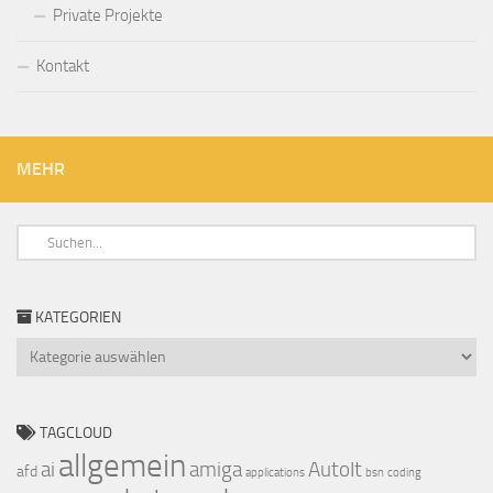
Private Projekte
Kontakt
MEHR
KATEGORIEN
Kategorien
TAGCLOUD
allgemein
ai
amiga
AutoIt
afd
applications
bsn
coding