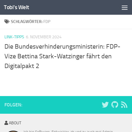
Tobi's Welt
Zum Inhalt springen
SCHLAGWÖRTER:
FDP
LINK-TIPPS
6. NOVEMBER 2024
Die Bundesverhinderungsministerin: FDP-
Vize Bettina Stark-Watzinger fährt den
Digitalpakt 2
FOLGEN:
ABOUT
Ich bin Software-Entwickler, ab und zu auch mal Admin