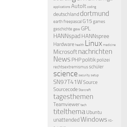
AutoIt
applications
coding
dortmund
deutschland
G15
earth
freepascal
games
GPL
geschichte
gew
HANNspad
HANNspree
Linux
Hardware
health
medicine
nachrichten
Microsoft
News
PHP
politik
polizei
schüler
rechtsextremismus
science
security
setup
SN97T41W
Source
Sourcecode
Starcraft
tagesthemen
Teamviewer
tech
titelthema
Ubuntu
Windows
unattended
XG-