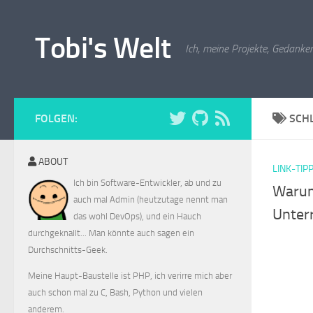
Zum Inhalt springen
Tobi's Welt
Ich, meine Projekte, Gedanken
FOLGEN:
SCH
ABOUT
LINK-TIP
Ich bin Software-Entwickler, ab und zu
Warum
auch mal Admin (heutzutage nennt man
Unter
das wohl DevOps), und ein Hauch
durchgeknallt... Man könnte auch sagen ein
Durchschnitts-Geek.
Meine Haupt-Baustelle ist PHP, ich verirre mich aber
auch schon mal zu C, Bash, Python und vielen
anderem.