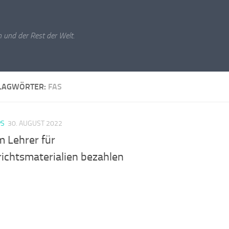
 und der Rest der Welt.
LAGWÖRTER:
FAS
PS
30. AUGUST 2022
 Lehrer für
richtsmaterialien bezahlen