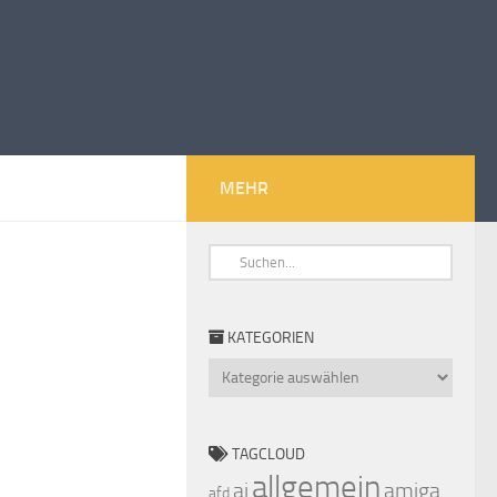
MEHR
KATEGORIEN
Kategorien
TAGCLOUD
allgemein
ai
amiga
afd