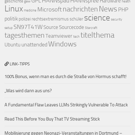
HANNspad
GPL
HANNspree
Hardware
geschichte
gew
health
Linux
nachrichten
News
Microsoft
PHP
medicine
science
politik
polizei
rechtsextremismus
schüler
security
SN97T41W
Source
Sourcecode
setup
Starcraft
titelthema
tagesthemen
Teamviewer
tech
Windows
unattended
Ubuntu
LINK-TIPPS
100% Bonus, wenn man es durch die Straße von Hormus schafft!
„Was wird dann aus uns?
A Fundamental Flaw Leaves LLMs Strikingly Vulnerable To Attack
Read This Before You Buy That TV Streaming Stick
Mobilisierung gegen Neonazi-Veranstaltungen in Dortmund –