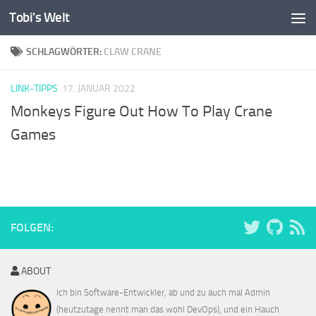
Tobi's Welt
Zum Inhalt springen
SCHLAGWÖRTER:
CLAW CRANE
LINK-TIPPS
17. JANUAR 2022
Monkeys Figure Out How To Play Crane
Games
FOLGEN:
ABOUT
Ich bin Software-Entwickler, ab und zu auch mal Admin
(heutzutage nennt man das wohl DevOps), und ein Hauch