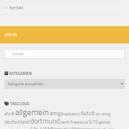
Kontakt
MEHR
KATEGORIEN
Kategorien
TAGCLOUD
allgemein
ai
amiga
AutoIt
afd
applications
bsn
coding
dortmund
G15
deutschland
earth
freepascal
games