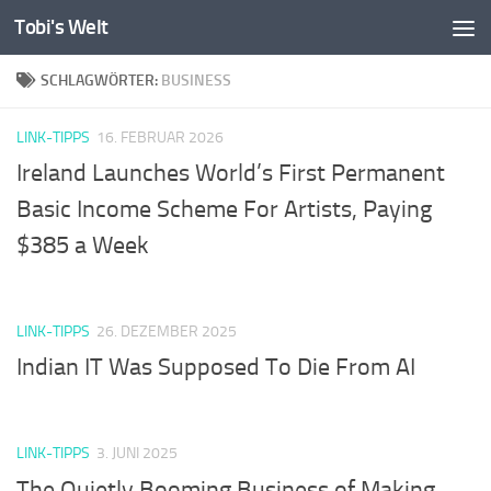
Tobi's Welt
Zum Inhalt springen
SCHLAGWÖRTER:
BUSINESS
LINK-TIPPS
16. FEBRUAR 2026
Ireland Launches World’s First Permanent
Basic Income Scheme For Artists, Paying
$385 a Week
LINK-TIPPS
26. DEZEMBER 2025
Indian IT Was Supposed To Die From AI
LINK-TIPPS
3. JUNI 2025
The Quietly Booming Business of Making