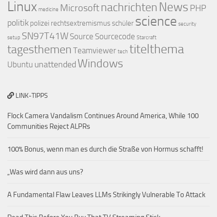
Linux
nachrichten
News
Microsoft
PHP
medicine
science
politik
polizei
rechtsextremismus
schüler
security
SN97T41W
Source
Sourcecode
setup
Starcraft
titelthema
tagesthemen
Teamviewer
tech
Windows
unattended
Ubuntu
LINK-TIPPS
Flock Camera Vandalism Continues Around America, While 100
Communities Reject ALPRs
100% Bonus, wenn man es durch die Straße von Hormus schafft!
„Was wird dann aus uns?
A Fundamental Flaw Leaves LLMs Strikingly Vulnerable To Attack