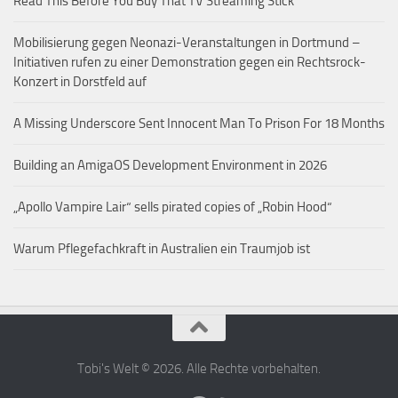
Read This Before You Buy That TV Streaming Stick
Mobilisierung gegen Neonazi-Veranstaltungen in Dortmund –
Initiativen rufen zu einer Demonstration gegen ein Rechtsrock-
Konzert in Dorstfeld auf
A Missing Underscore Sent Innocent Man To Prison For 18 Months
Building an AmigaOS Development Environment in 2026
„Apollo Vampire Lair“ sells pirated copies of „Robin Hood“
Warum Pflegefachkraft in Australien ein Traumjob ist
Tobi's Welt © 2026. Alle Rechte vorbehalten.