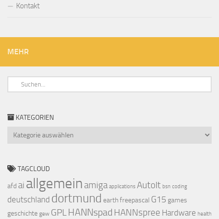
Kontakt
MEHR
KATEGORIEN
Kategorien
TAGCLOUD
allgemein
ai
amiga
AutoIt
afd
applications
bsn
coding
dortmund
G15
deutschland
earth
freepascal
games
HANNspad
GPL
HANNspree
Hardware
geschichte
gew
health