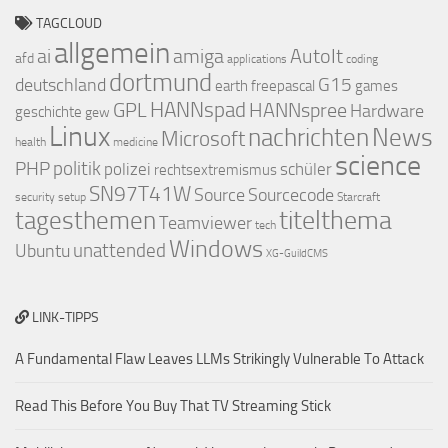
TAGCLOUD
allgemein
ai
amiga
AutoIt
afd
applications
coding
dortmund
deutschland
G15
earth
freepascal
games
GPL
HANNspad
HANNspree
Hardware
geschichte
gew
Linux
nachrichten
News
Microsoft
health
medicine
science
PHP
politik
polizei
schüler
rechtsextremismus
SN97T41W
Source
Sourcecode
security
setup
Starcraft
titelthema
tagesthemen
Teamviewer
tech
Windows
Ubuntu
unattended
XG-GuildCMS
LINK-TIPPS
A Fundamental Flaw Leaves LLMs Strikingly Vulnerable To Attack
Read This Before You Buy That TV Streaming Stick