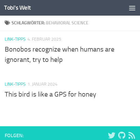
Tobi's Welt
Zum Inhalt springen
SCHLAGWÖRTER:
BEHAVIORAL SCIENCE
LINK-TIPPS
4. FEBRUAR 2025
Bonobos recognize when humans are
ignorant, try to help
LINK-TIPPS
1. JANUAR 2024
This bird is like a GPS for honey
FOLGEN: