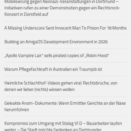
Mobilisierung gegen Neonazi-Veranstaltungen in Dortmund –
Initiativen rufen zu einer Demonstration gegen ein Rechtsrock-
Konzert in Dorstfeld auf
A Missing Underscore Sent Innocent Man To Prison For 18 Months
Building an AmigaOS Development Environment in 2026
„Apollo Vampire Lair“ sells pirated copies of „Robin Hood“
Warum Pflegefachkraft in Australien ein Traumjob ist
Heimliche Schlachthof-Videos gehen viral: Rechtsbrüche, von
denen wir lieber (nichts) wissen wollen
Geleakte Anom-Dokumente: Wenn Ermittler Gerichte an der Nase
herumführen
Kompromiss zum Umgang mit Stalag VI D – Bauarbeiten laufen
weiter – Die Stadt möchte Gedenken an Dortmunder