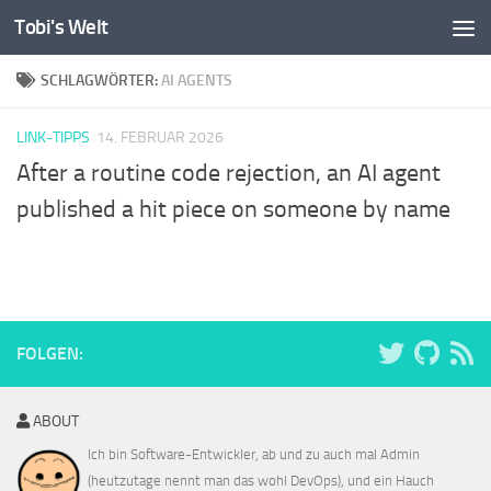
Tobi's Welt
Zum Inhalt springen
SCHLAGWÖRTER:
AI AGENTS
LINK-TIPPS
14. FEBRUAR 2026
After a routine code rejection, an AI agent
published a hit piece on someone by name
FOLGEN:
ABOUT
Ich bin Software-Entwickler, ab und zu auch mal Admin
(heutzutage nennt man das wohl DevOps), und ein Hauch