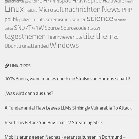
HANNspad
GPL
HANNspree
Hardware
geschichte
gew
health
Linux
nachrichten
News
Microsoft
PHP
medicine
science
politik
polizei
rechtsextremismus
schüler
security
SN97T41W
Source
Sourcecode
setup
Starcraft
titelthema
tagesthemen
Teamviewer
tech
Windows
unattended
Ubuntu
LINK-TIPPS
100% Bonus, wenn man es durch die Straße von Hormus schafft!
„Was wird dann aus uns?
A Fundamental Flaw Leaves LLMs Strikingly Vulnerable To Attack
Read This Before You Buy That TV Streaming Stick
Mobilisierung gegen Neonazi-Veranstaltungen in Dortmund –