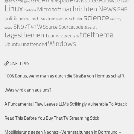
HANNspad
GPL
HANNspree
Hardware
geschichte
gew
health
Linux
nachrichten
News
Microsoft
PHP
medicine
science
politik
polizei
rechtsextremismus
schüler
security
SN97T41W
Source
Sourcecode
setup
Starcraft
titelthema
tagesthemen
Teamviewer
tech
Windows
unattended
Ubuntu
LINK-TIPPS
100% Bonus, wenn man es durch die Straße von Hormus schafft!
„Was wird dann aus uns?
A Fundamental Flaw Leaves LLMs Strikingly Vulnerable To Attack
Read This Before You Buy That TV Streaming Stick
Mobilisierung gegen Neonazi-Veranstaltungen in Dortmund –