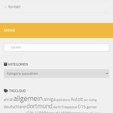
Kontakt
MEHR
KATEGORIEN
Kategorien
TAGCLOUD
allgemein
ai
amiga
AutoIt
afd
applications
bsn
coding
dortmund
G15
deutschland
earth
freepascal
games