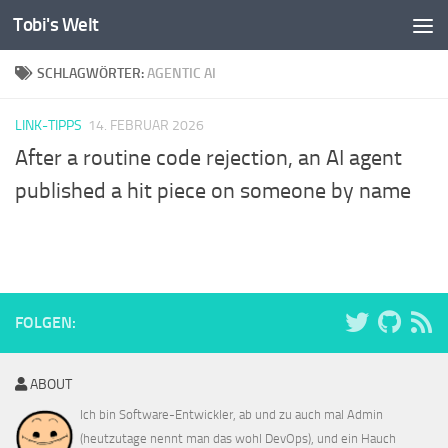
Tobi's Welt
Zum Inhalt springen
SCHLAGWÖRTER:
AGENTIC AI
LINK-TIPPS
14. FEBRUAR 2026
After a routine code rejection, an AI agent
published a hit piece on someone by name
FOLGEN:
ABOUT
Ich bin Software-Entwickler, ab und zu auch mal Admin
(heutzutage nennt man das wohl DevOps), und ein Hauch